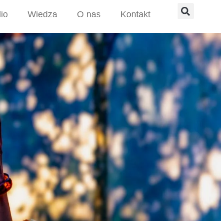
lio
Wiedza
O nas
Kontakt