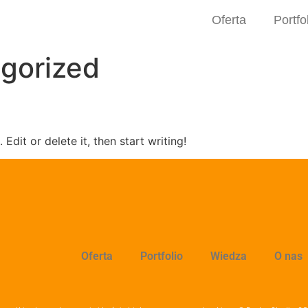
Oferta
Portfo
gorized
Edit or delete it, then start writing!
Oferta
Portfolio
Wiedza
O nas